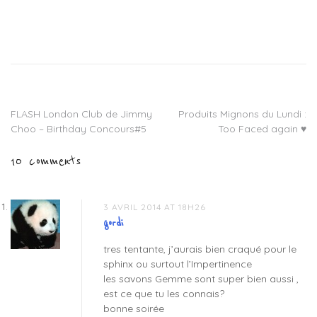
Tagged
louve
papillon
,
saponification
a
froid
,
FLASH London Club de Jimmy
Produits Mignons du Lundi :
Navigation
savon
Choo – Birthday Concours#5
Too Faced again ♥
impertinence
,
de
savon
10 comments
sphinx
,
l’article
savons
bios
,
savons
3 AVRIL 2014 AT 18H26
louve
gordi
papillon
,
tres tentante, j’aurais bien craqué pour le
savons
sphinx ou surtout l’Impertinence
naturels
,
les savons Gemme sont super bien aussi ,
van
est ce que tu les connais?
tonic
bonne soirée