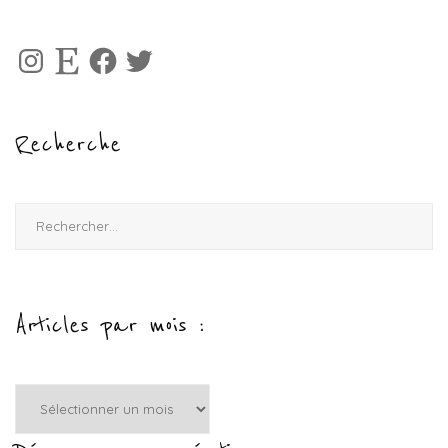
Instagram
Etsy
Facebook
Twitter
Recherche
Rechercher :
Articles par mois :
Articles
par
mois