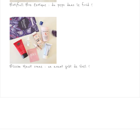
Biotyfull Box Exotique : du peps dans le froid !
Blissim Minuit sonne : un avant goût de Noël !