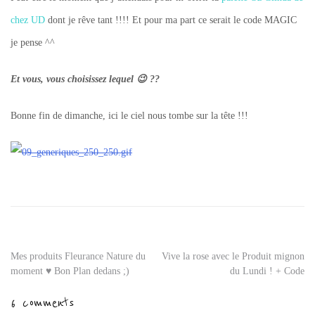
chez UD
dont je rêve tant !!!! Et pour ma part ce serait le code MAGIC
je pense ^^
Et vous, vous choisissez lequel 😉 ??
Bonne fin de dimanche, ici le ciel nous tombe sur la tête !!!
Tagged
bon
plan
sephora
,
cadeau
sephora
,
Navigation
Mes produits Fleurance Nature du
Vive la rose avec le Produit mignon
cadeau
moment ♥ Bon Plan dedans ;)
du Lundi ! + Code
sephora
de
garancia
,
6 comments
cadeau