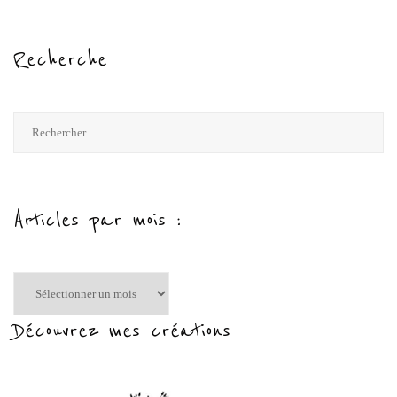
Recherche
Rechercher :
Articles par mois :
Articles
par
mois
Découvrez mes créations
: