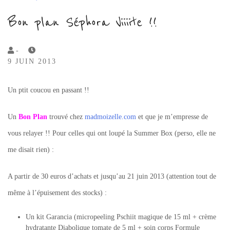
Bon plan Séphora Viiiite !!
by
-
9 JUIN 2013
Lola
Sample
Un ptit coucou en passant !!
Un
B
on Plan
trouvé chez
madmoizelle.com
et que je m’empresse de
vous relayer !! Pour celles qui ont loupé la Summer Box (perso, elle ne
me disait rien) :
A partir de 30 euros d’achats et jusqu’au 21 juin 2013 (attention tout de
même à l’épuisement des stocks) :
Un kit Garancia (micropeeling Pschiit magique de 15 ml + crème
hydratante Diabolique tomate de 5 ml + soin corps Formule