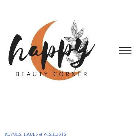
Skip
to
content
TOG
REVUES, HAULS et WISHLISTS