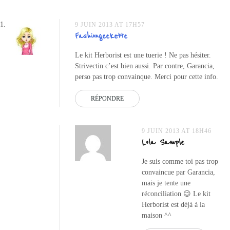
l’article
sephora
herborist
,
cadeau
9 JUIN 2013 AT 17H57
Fashiongeekette
sephora
strivectin
,
Le kit Herborist est une tuerie ! Ne pas hésiter.
code
Strivectin c’est bien aussi. Par contre, Garancia,
promotion
perso pas trop convainque. Merci pour cette info.
sephora
,
code
RÉPONDRE
sephora
juin
2013
,
9 JUIN 2013 AT 18H46
promo
Lola Sample
sephora
Je suis comme toi pas trop
convaincue par Garancia,
mais je tente une
réconciliation 😉 Le kit
Herborist est déjà à la
maison ^^