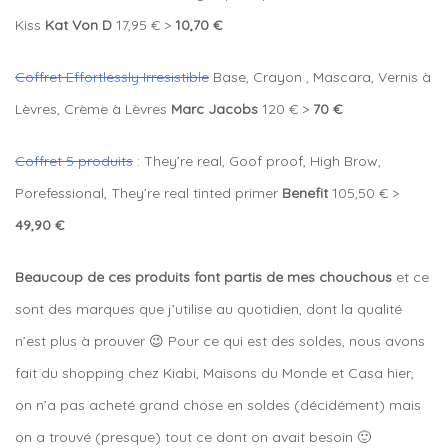
Kiss
Kat Von D
17,95 € >
10,70 €
Coffret Effortlessly Irresistible
Base, Crayon , Mascara, Vernis à
Lèvres, Crème à Lèvres
Marc Jacobs
120 € >
70 €
Coffret 5 produits
: They’re real, Goof proof, High Brow,
Porefessional, They’re real tinted primer
Benefit
105,50 € >
49,90 €
Beaucoup de ces produits font partis de mes chouchous
et ce
sont des marques que j’utilise au quotidien, dont la qualité
n’est plus à prouver 😉 Pour ce qui est des soldes, nous avons
fait du shopping chez Kiabi, Maisons du Monde et Casa hier,
on n’a pas acheté grand chose en soldes (décidément) mais
on a trouvé (presque) tout ce dont on avait besoin 🙂