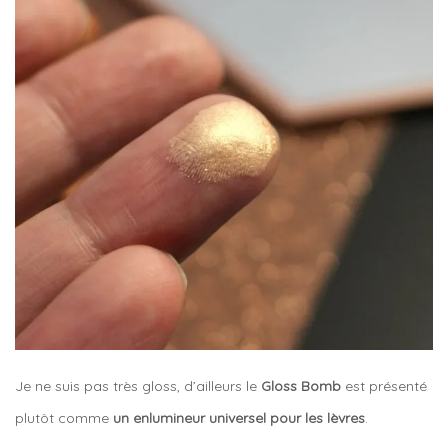
Je ne suis pas très gloss, d’ailleurs le
Gloss Bomb
est présenté
plutôt comme
un enlumineur universel pour les lèvres
.