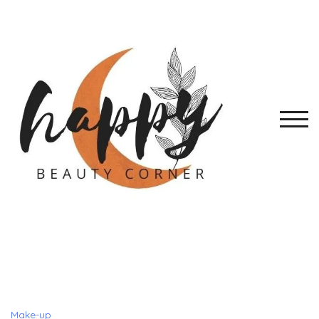
Skip
to
content
TOGG
Make-up