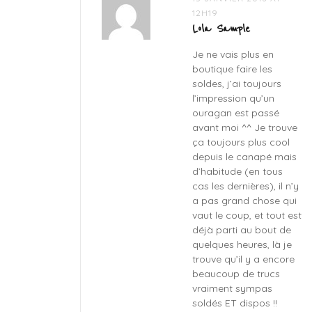
12H19
revue
Lola Sample
fenty
beauty
,
Je ne vais plus en
soldes
boutique faire les
sephora
soldes, j’ai toujours
l’impression qu’un
ouragan est passé
avant moi ^^ Je trouve
ça toujours plus cool
depuis le canapé mais
d’habitude (en tous
cas les dernières), il n’y
a pas grand chose qui
vaut le coup, et tout est
déjà parti au bout de
quelques heures, là je
trouve qu’il y a encore
beaucoup de trucs
vraiment sympas
soldés ET dispos !!