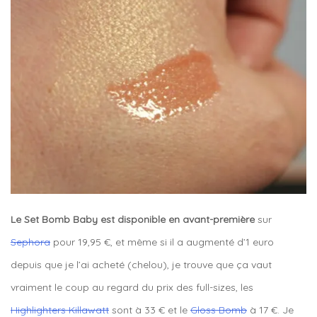
Le Set Bomb Baby est disponible en avant-première
sur
Sephora
pour 19,95 €, et même si il a augmenté d’1 euro
depuis que je l’ai acheté (chelou), je trouve que ça vaut
vraiment le coup au regard du prix des full-sizes, les
Highlighters Killawatt
sont à 33 € et le
Gloss Bomb
à 17 €. Je