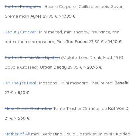
Coffret Patagonia
: Beurre Corporel, Cuillère en bois, Savon,
Crème main
Ayres
29,95 € >
17,95 €
Beauty Cracker
: Mini melted, mini shadow insurance, mini
better than sex mascara, Pins
Too Faced
23,50 € >
14,10 €
Coffret 5 minis Vice Lipstick
(Violate, Love Drunk, Mad, 1993,
Double Crossed)
Urban Decay
29,95 € >
20,95 €
Kit They’re Real
: Mascara + Mini mascara They’re real
Benefit
27 € >
8,10 €
Metal Crush Eteshadow
Teinte Trasher Or métallisé
Kat Von D
21 € >
6,30 €
Mother of All
mini Everlasting Liquid Lipstick et un mini Studded