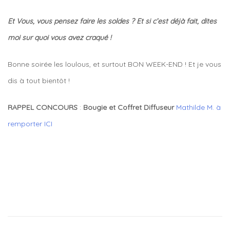
Et Vous, vous pensez faire les soldes ? Et si c’est déjà fait, dites
moi sur quoi vous avez craqué !
Bonne soirée les loulous, et surtout BON WEEK-END ! Et je vous
dis à tout bientôt !
RAPPEL CONCOURS
:
Bougie et Coffret Diffuseur
Mathilde M. à
remporter ICI
Tagged
bomb
baby
face