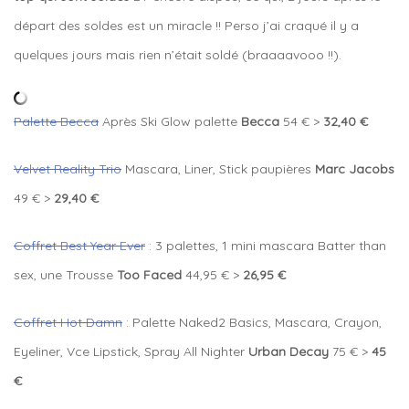
départ des soldes est un miracle !! Perso j’ai craqué il y a
quelques jours mais rien n’était soldé (braaaavooo !!).
Palette Becca
Après Ski Glow palette
Becca
54 € >
32,40 €
Velvet Reality Trio
Mascara, Liner, Stick paupières
Marc Jacobs
49 € >
29,40 €
Coffret Best Year Ever
: 3 palettes, 1 mini mascara Batter than
sex, une Trousse
Too Faced
44,95 € >
26,95 €
Coffret Hot Damn
: Palette Naked2 Basics, Mascara, Crayon,
Eyeliner, Vce Lipstick, Spray All Nighter
Urban Decay
75 € >
45
€