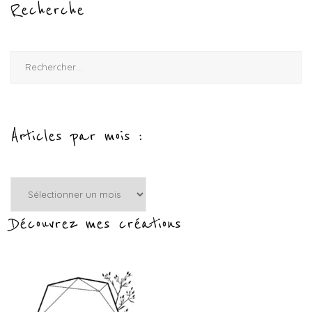
Recherche
Rechercher :
Articles par mois :
Articles
par
mois
Découvrez mes créations
: