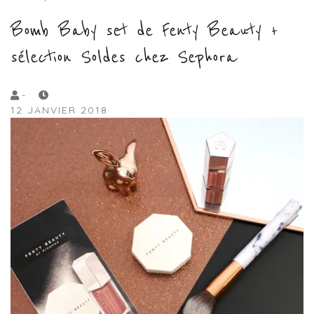
Bomb Baby set de Fenty Beauty +
sélection Soldes chez Sephora
by
-
12 JANVIER 2018
Lola
Sample