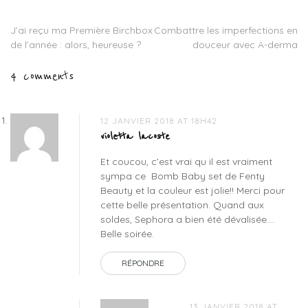
and
lips
J’ai reçu ma Première Birchbox
Combattre les imperfections en
Navigation
set
,
de l’année : alors, heureuse ?
douceur avec A-derma
bomb
de
baby
4 comments
set
l’article
fenty
beauty
,
bon
12 JANVIER 2018 AT 18H42
plan
violetta lacoste
sephora
,
Et coucou, c’est vrai qu il est vraiment
fenty
sympa ce Bomb Baby set de Fenty
beauty
Beauty et la couleur est jolie!! Merci pour
by
cette belle présentation. Quand aux
rihanna
,
soldes, Sephora a bien été dévalisée….
gloss
Belle soirée.
bomb
swatch
,
RÉPONDRE
killawatt
swatch
hustla
13 JANVIER 2018 AT
baby
,