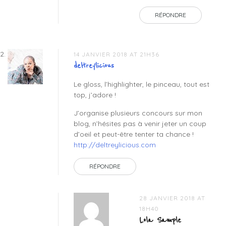
RÉPONDRE
14 JANVIER 2018 AT 21H36
deltreylicious
Le gloss, l’highlighter, le pinceau, tout est
top, j’adore !
J’organise plusieurs concours sur mon
blog, n’hésites pas à venir jeter un coup
d’oeil et peut-être tenter ta chance !
http://deltreylicious.com
RÉPONDRE
28 JANVIER 2018 AT
18H40
Lola Sample