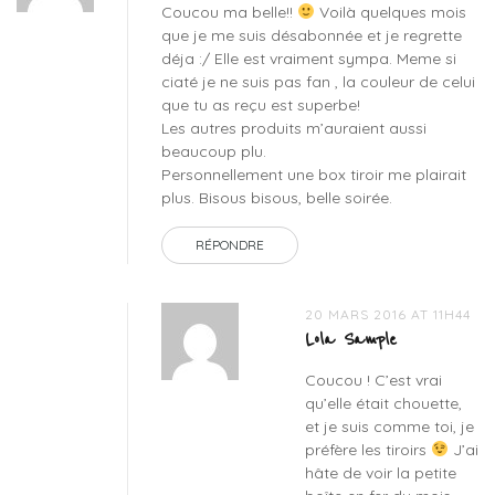
Coucou ma belle!!
Voilà quelques mois
que je me suis désabonnée et je regrette
déja :/ Elle est vraiment sympa. Meme si
ciaté je ne suis pas fan , la couleur de celui
que tu as reçu est superbe!
Les autres produits m’auraient aussi
beaucoup plu.
Personnellement une box tiroir me plairait
plus. Bisous bisous, belle soirée.
RÉPONDRE
20 MARS 2016 AT 11H44
Lola Sample
Coucou ! C’est vrai
qu’elle était chouette,
et je suis comme toi, je
préfère les tiroirs
J’ai
hâte de voir la petite