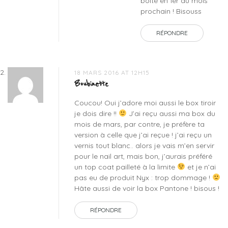
boîte en fer du mois
prochain ! Bisouss
RÉPONDRE
18 MARS 2016 AT 12H15
Boubinette
Coucou! Oui j’adore moi aussi le box tiroir
je dois dire !!
J’ai reçu aussi ma box du
mois de mars, par contre, je préfère ta
version à celle que j’ai reçue ! j’ai reçu un
vernis tout blanc.. alors je vais m’en servir
pour le nail art, mais bon, j’aurais préféré
un top coat pailleté à la limite
et je n’ai
pas eu de produit Nyx : trop dommage !
Hâte aussi de voir la box Pantone ! bisous !
RÉPONDRE