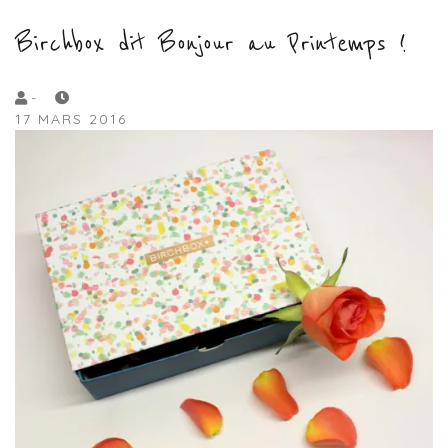
Birchbox dit Bonjour au Printemps !
by
-
17 MARS 2016
Lola
Sample