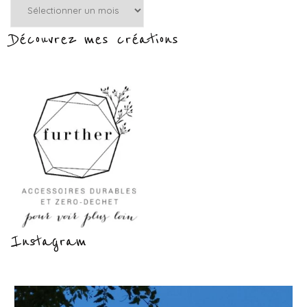
par
mois
Découvrez mes créations
:
Instagram