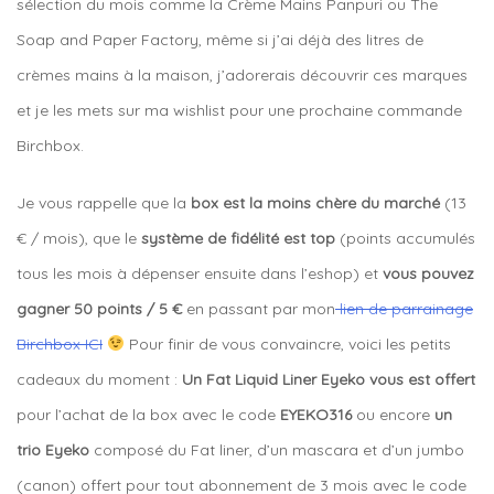
sélection du mois comme la Crème Mains Panpuri ou The
Soap and Paper Factory, même si j’ai déjà des litres de
crèmes mains à la maison, j’adorerais découvrir ces marques
et je les mets sur ma wishlist pour une prochaine commande
Birchbox.
Je vous rappelle que la
box est la moins chère du marché
(13
€ / mois), que le
système de fidélité est top
(points accumulés
tous les mois à dépenser ensuite dans l’eshop) et
vous pouvez
gagner 50 points / 5 €
en passant par mon
lien de parrainage
Birchbox ICI
Pour finir de vous convaincre, voici les petits
cadeaux du moment :
Un Fat Liquid Liner Eyeko vous est offert
pour l’achat de la box avec le code
EYEKO316
ou encore
un
trio Eyeko
composé du Fat liner, d’un mascara et d’un jumbo
(canon) offert pour tout abonnement de 3 mois avec le code