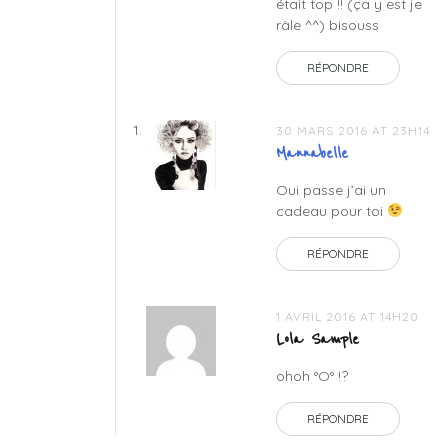
était top !! (ça y est je
râle ^^) bisouss
RÉPONDRE
30 MARS 2016 AT 23H14
Mannabelle
Oui passe j’ai un
cadeau pour toi
RÉPONDRE
1 AVRIL 2016 AT 14H20
Lola Sample
ohoh °O° !?
RÉPONDRE