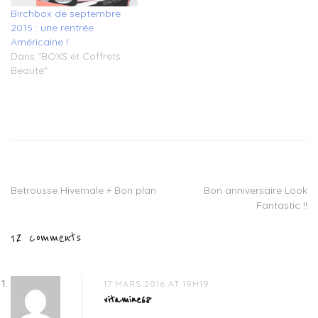
Birchbox de septembre
2015 : une rentrée
Américaine !
Dans "BOXS et Coffrets
Beauté"
Tagged
birchbox
,
birchbox
hello
spring
,
birchbox
Betrousse Hivernale + Bon plan
Bon anniversaire Look
Navigation
mars
Fantastic !!
2016
,
de
box
12 comments
beauté
,
l’article
code
promo
birchbox
17 MARS 2016 AT 19H19
vitamine68