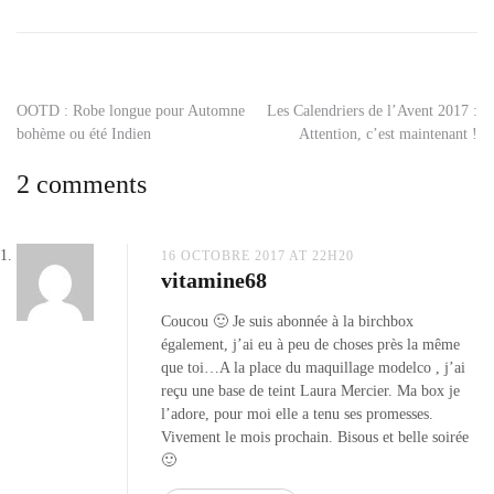
amika
,
beauty
box
,
birchbox
,
birchbox
Navigation
OOTD : Robe longue pour Automne
Les Calendriers de l’Avent 2017 :
chic
bohème ou été Indien
Attention, c’est maintenant !
fille
,
de
box
2 comments
beauté
,
l’article
code
promo
birchbox
,
16 OCTOBRE 2017 AT 22H20
vitamine68
paul
and
Coucou 🙂 Je suis abonnée à la birchbox
joe
également, j’ai eu à peu de choses près la même
beauté
,
que toi…A la place du maquillage modelco , j’ai
qiriness
,
reçu une base de teint Laura Mercier. Ma box je
revue
l’adore, pour moi elle a tenu ses promesses.
birchbox
Vivement le mois prochain. Bisous et belle soirée
octobre
🙂