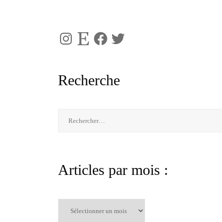
Instagram
Etsy
Facebook
Twitter
Recherche
Rechercher :
Articles par mois :
Articles
par
mois