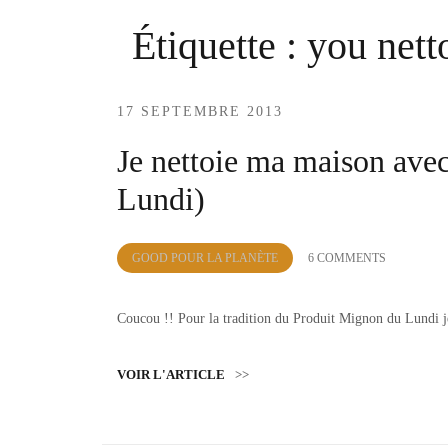
Étiquette :
you nett
17 SEPTEMBRE 2013
Je nettoie ma maison avec
Lundi)
by
GOOD POUR LA PLANÈTE
6 COMMENTS
Lola
Sample
Coucou !! Pour la tradition du Produit Mignon du Lundi j
VOIR L'ARTICLE
>>