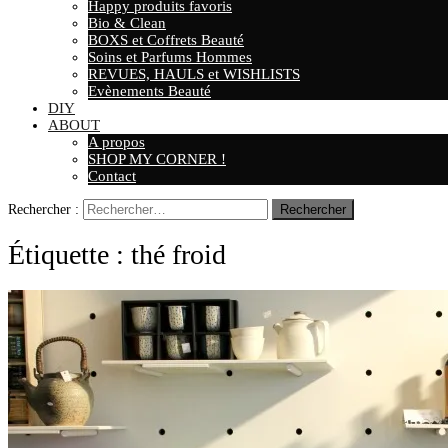
Happy produits favoris
Bio & Clean
BOXS et Coffrets Beauté
Soins et Parfums Hommes
REVUES, HAULS et WISHLISTS
Evènements Beauté
DIY
ABOUT
A propos
SHOP MY CORNER !
Contact
Rechercher :
Étiquette :
thé froid