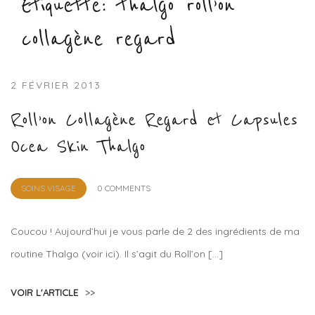
Étiquette :
thalgo roll’on
collagène regard
2 FÉVRIER 2013
Roll’on Collagène Regard et Capsules
Ocea Skin Thalgo
by
SOINS VISAGE
0 COMMENTS
Lola
Sample
Coucou ! Aujourd’hui je vous parle de 2 des ingrédients de ma
routine Thalgo (voir ici). Il s’agit du Roll’on […]
VOIR L'ARTICLE
>>