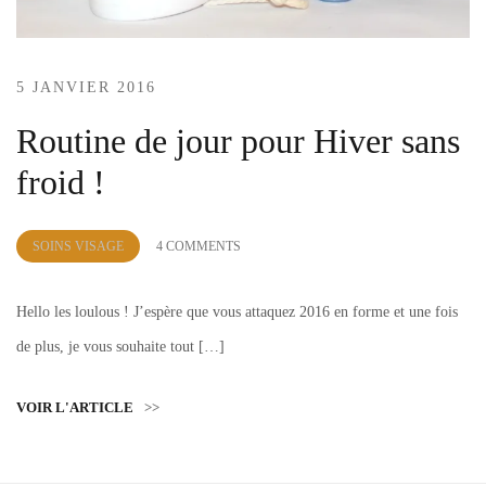
5 JANVIER 2016
Routine de jour pour Hiver sans
froid !
by
SOINS VISAGE
4 COMMENTS
Lola
Sample
Hello les loulous ! J’espère que vous attaquez 2016 en forme et une fois
de plus, je vous souhaite tout […]
VOIR L'ARTICLE
>>