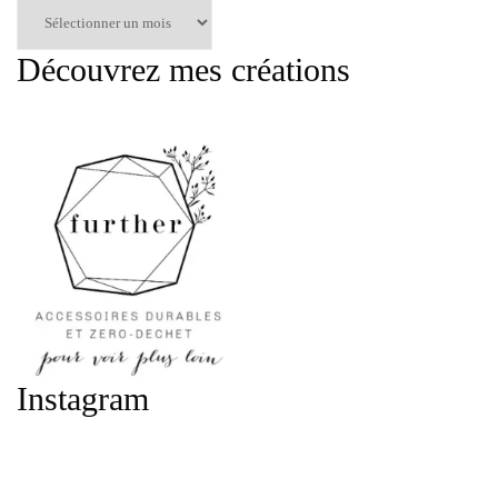
Articles
par
mois
Découvrez mes créations
:
Instagram