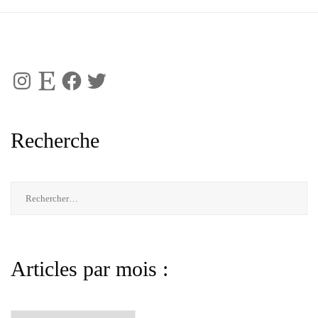
Instagram
Etsy
Facebook
Twitter
Recherche
Rechercher :
Articles par mois :
Articles