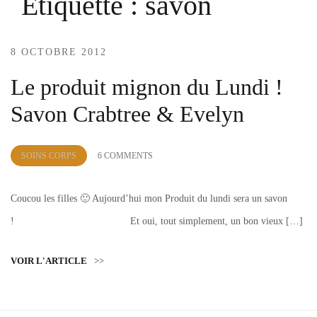
Étiquette :
savon
8 OCTOBRE 2012
Le produit mignon du Lundi !
Savon Crabtree & Evelyn
by
SOINS CORPS
6 COMMENTS
Lola
Sample
Coucou les filles 🙂 Aujourd’hui mon Produit du lundi sera un savon
! Et oui, tout simplement, un bon vieux […]
VOIR L'ARTICLE
>>