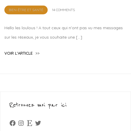
by
BIEN-ÊTRE ET SANTÉ
14 COMMENTS
Lola
Sample
Hello les loulous ! A tout ceux qui n’ont pas vu mes messages
sur les réseaux, je vous souhaite une […]
VOIR L'ARTICLE
>>
Retrouvez moi par ici
Facebook
Instagram
Etsy
Twitter