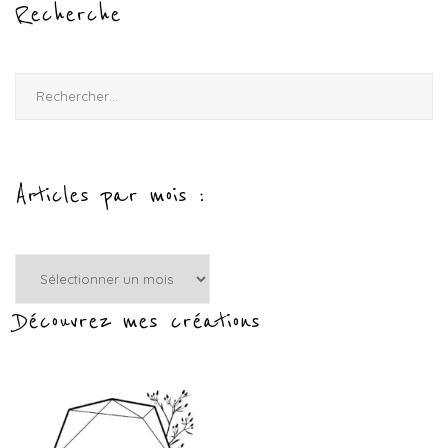
Recherche
Rechercher :
Articles par mois :
Articles
par
mois
Découvrez mes créations
: