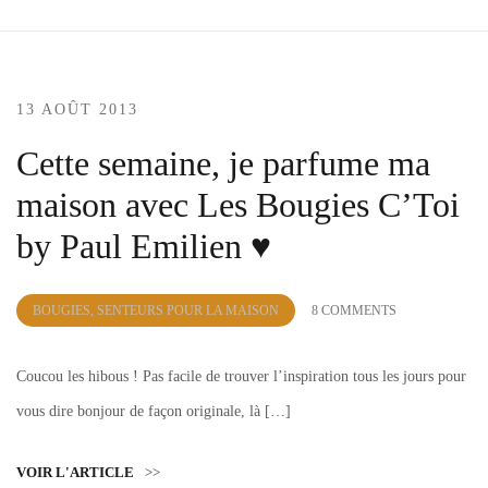
13 AOÛT 2013
Cette semaine, je parfume ma
maison avec Les Bougies C’Toi
by Paul Emilien ♥
by
BOUGIES, SENTEURS POUR LA MAISON
8 COMMENTS
Lola
Sample
Coucou les hibous ! Pas facile de trouver l’inspiration tous les jours pour
vous dire bonjour de façon originale, là […]
VOIR L'ARTICLE
>>