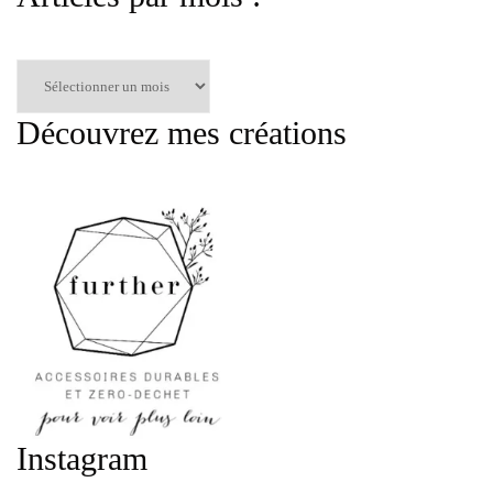
Articles
par
mois
Découvrez mes créations
:
Instagram