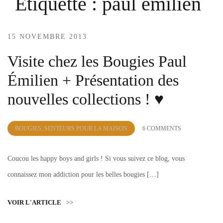
Étiquette :
paul emilien
15 NOVEMBRE 2013
Visite chez les Bougies Paul
Émilien + Présentation des
nouvelles collections ! ♥
by
BOUGIES, SENTEURS POUR LA MAISON
6 COMMENTS
Lola
Sample
Coucou les happy boys and girls ! Si vous suivez ce blog, vous
connaissez mon addiction pour les belles bougies […]
VOIR L'ARTICLE
>>