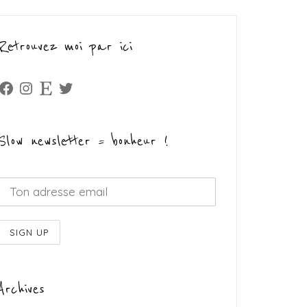
Retrouvez moi par ici
Facebook
Instagram
Etsy
Twitter
Slow newsletter = bonheur !
Archives