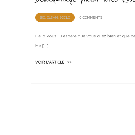
by
BIO, CLEAN, ECOLO
0 COMMENTS
Lola
Sample
Hello Vous ! J’espère que vous allez bien et que 
Me […]
VOIR L'ARTICLE
>>