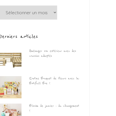
Archives
Derniers articles
Aménager son extérieur avec des
coussins adaptés
Routine Bouquet de Fleurs avec la
Biotyfull Box !
Blissim de janvier : du changement
!