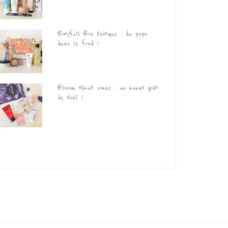
Biotyfull Box Exotique : du peps
dans le froid !
Blissim Minuit sonne : un avant goût
de Noël !