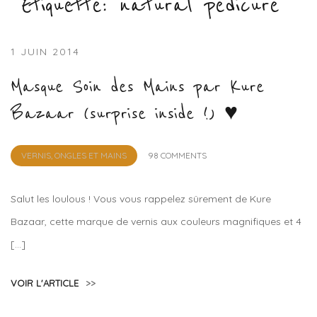
Étiquette :
natural pedicure
1 JUIN 2014
Masque Soin des Mains par Kure
Bazaar (surprise inside !) ♥
by
VERNIS, ONGLES ET MAINS
98 COMMENTS
Lola
Sample
Salut les loulous ! Vous vous rappelez sûrement de Kure
Bazaar, cette marque de vernis aux couleurs magnifiques et 4
[…]
VOIR L'ARTICLE
>>