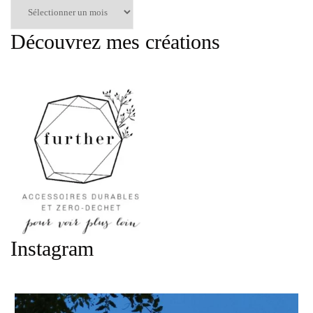
Articles
par
mois
Découvrez mes créations
:
Instagram