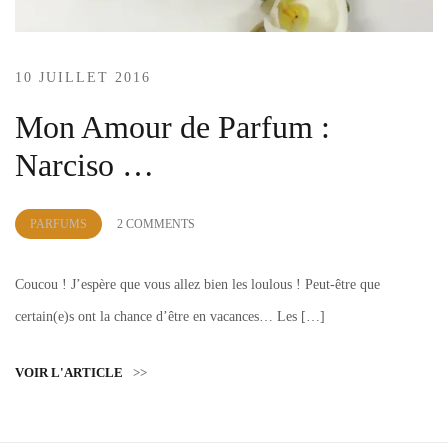
10 JUILLET 2016
Mon Amour de Parfum :
Narciso …
by
PARFUMS
2 COMMENTS
Lola
Sample
Coucou ! J’espère que vous allez bien les loulous ! Peut-être que
certain(e)s ont la chance d’être en vacances… Les […]
VOIR L'ARTICLE
>>