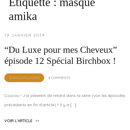
Étiquette :
masque
amika
19 JANVIER 2014
“Du Luxe pour mes Cheveux”
épisode 12 Spécial Birchbox !
by
SOINS CAPILLAIRES
8 COMMENTS
Lola
Sample
Coucou ! J’ai pleeeiiin de retard dans la série (voir les épisodes
précédents en fin d’article) !! Il y a […]
VOIR L'ARTICLE
>>