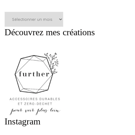
Articles
par
mois
Découvrez mes créations
:
Instagram