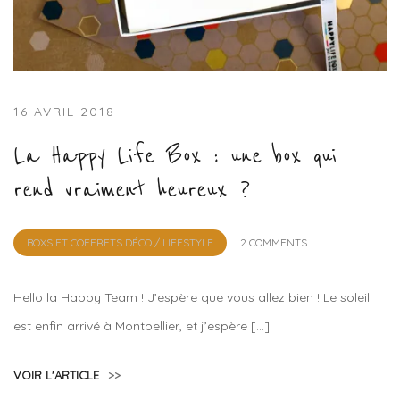
16 AVRIL 2018
La Happy Life Box : une box qui
rend vraiment heureux ?
by
BOXS ET COFFRETS DÉCO / LIFESTYLE
2 COMMENTS
Lola
Sample
Hello la Happy Team ! J’espère que vous allez bien ! Le soleil
est enfin arrivé à Montpellier, et j’espère […]
VOIR L'ARTICLE
>>