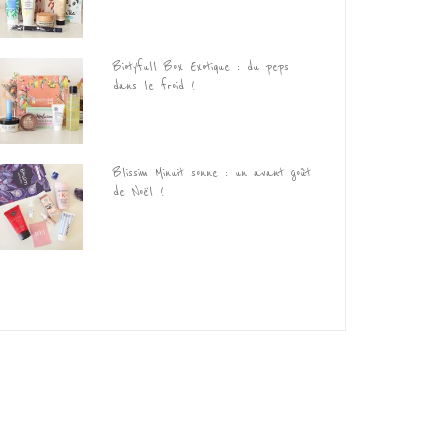
Biotyfull Box Exotique : du peps
dans le froid !
Blissim Minuit sonne : un avant goût
de Noël !