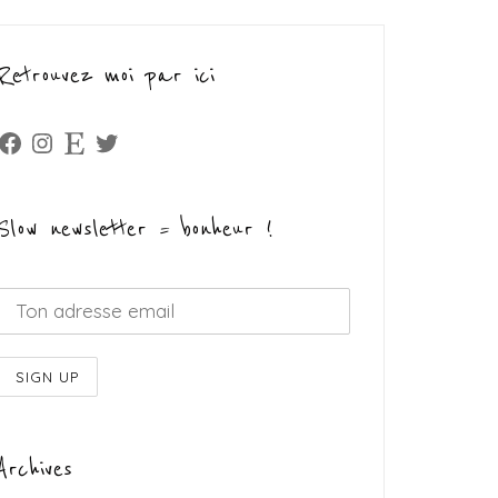
Retrouvez moi par ici
Facebook
Instagram
Etsy
Twitter
Slow newsletter = bonheur !
Archives