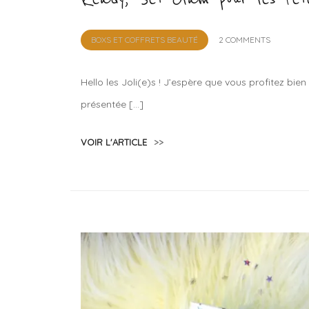
by
BOXS ET COFFRETS BEAUTÉ
2 COMMENTS
Lola
Sample
Hello les Joli(e)s ! J’espère que vous profitez bien
présentée […]
VOIR L'ARTICLE
>>