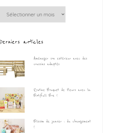
Archives
Derniers articles
Aménager son extérieur avec des
coussins adaptés
Routine Bouquet de Fleurs avec la
Biotyfull Box !
Blissim de janvier : du changement
!