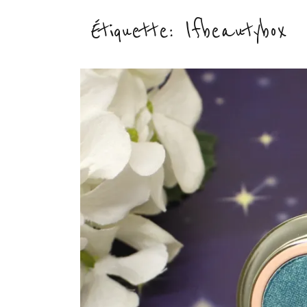
Étiquette :
lfbeautybox