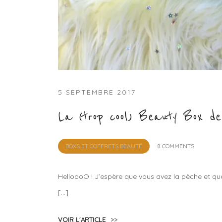
5 SEPTEMBRE 2017
La (trop cool) Beauty Box de
by
BOXS ET COFFRETS BEAUTÉ
8 COMMENTS
Lola
Sample
HelloooO ! J’espère que vous avez la pêche et que
[…]
VOIR L'ARTICLE
>>