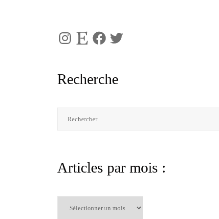
Instagram
Etsy
Facebook
Twitter
Recherche
Rechercher :
Articles par mois :
Articles
par
mois