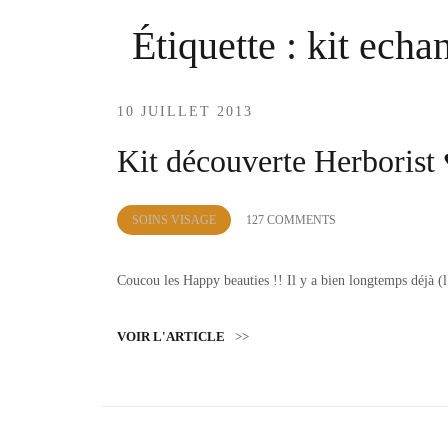
Étiquette :
kit echan
10 JUILLET 2013
Kit découverte Herborist 
by
SOINS VISAGE
127 COMMENTS
Lola
Sample
Coucou les Happy beauties !! Il y a bien longtemps déjà (
VOIR L'ARTICLE
>>