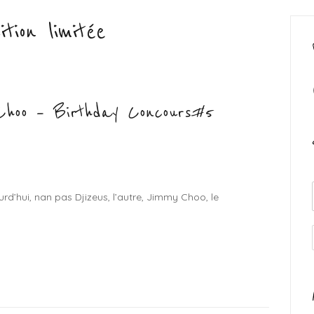
tion limitée
Choo – Birthday Concours#5
urd’hui, nan pas Djizeus, l’autre, Jimmy Choo, le