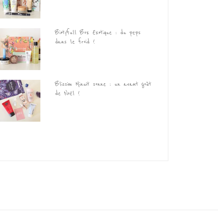
Biotyfull Box Exotique : du peps
dans le froid !
Blissim Minuit sonne : un avant goût
de Noël !