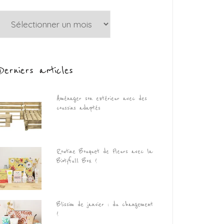
Archives
Derniers articles
Aménager son extérieur avec des
coussins adaptés
Routine Bouquet de Fleurs avec la
Biotyfull Box !
Blissim de janvier : du changement
!