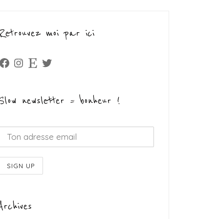
Retrouvez moi par ici
Facebook
Instagram
Etsy
Twitter
Slow newsletter = bonheur !
Archives