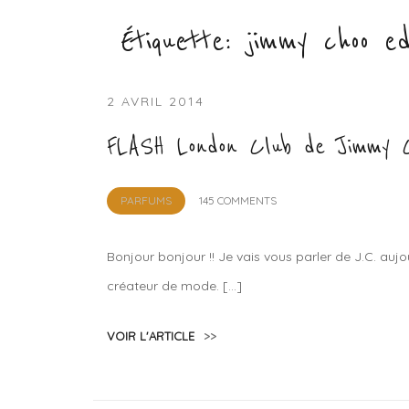
Étiquette :
jimmy choo edi
2 AVRIL 2014
FLASH London Club de Jimmy 
by
PARFUMS
145 COMMENTS
Lola
Sample
Bonjour bonjour !! Je vais vous parler de J.C. aujo
créateur de mode. […]
VOIR L'ARTICLE
>>