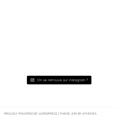
On se retrouve sur instagram ?
PROUDLY POWERED BY WORDPRESS
|
THEME:
AIRI
BY ATHEMES.