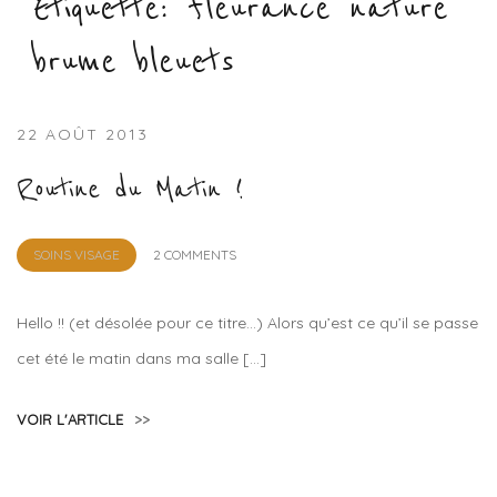
Étiquette :
fleurance nature
brume bleuets
22 AOÛT 2013
Routine du Matin !
by
SOINS VISAGE
2 COMMENTS
Lola
Sample
Hello !! (et désolée pour ce titre…) Alors qu’est ce qu’il se passe
cet été le matin dans ma salle […]
VOIR L'ARTICLE
>>