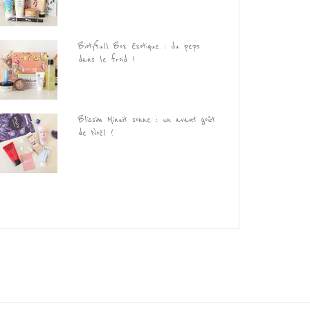
Biotyfull Box Exotique : du peps
dans le froid !
Blissim Minuit sonne : un avant goût
de Noël !