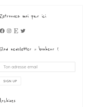
Retrouvez moi par ici
Facebook
Instagram
Etsy
Twitter
Slow newsletter = bonheur !
Archives