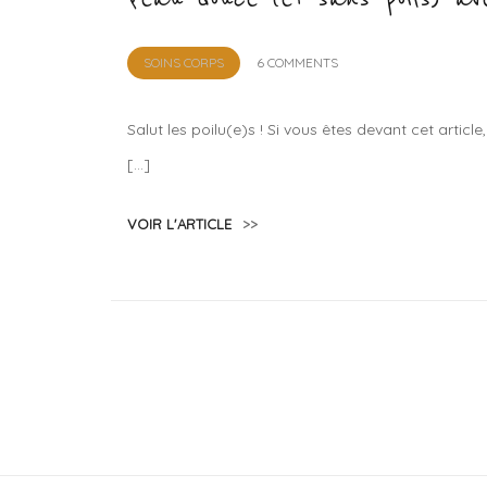
by
SOINS CORPS
6 COMMENTS
Lola
Sample
Salut les poilu(e)s ! Si vous êtes devant cet arti
[…]
VOIR L'ARTICLE
>>