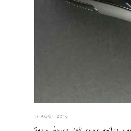
17 AOÛT 2016
Peau douce (et sans poils) av