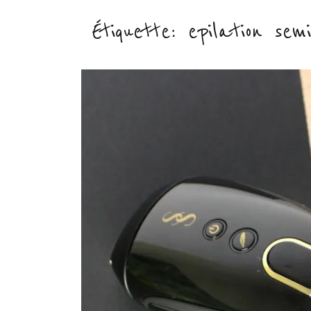
Étiquette :
epilation se