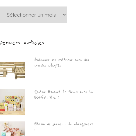
Archives
Derniers articles
Aménager son extérieur avec des
coussins adaptés
Routine Bouquet de Fleurs avec la
Biotyfull Box !
Blissim de janvier : du changement
!