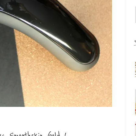
ec Smoothskin Gold !