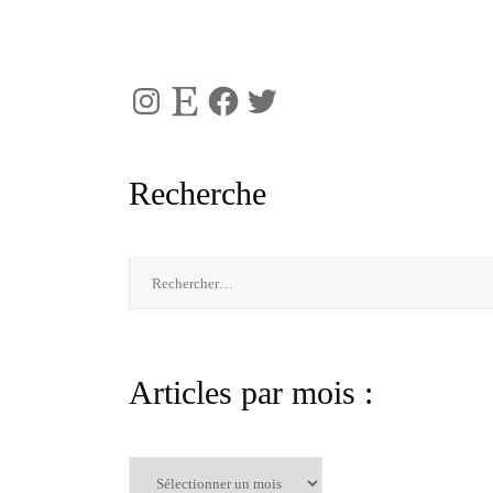
Instagram
Etsy
Facebook
Twitter
Recherche
Rechercher :
Articles par mois :
Articles
par