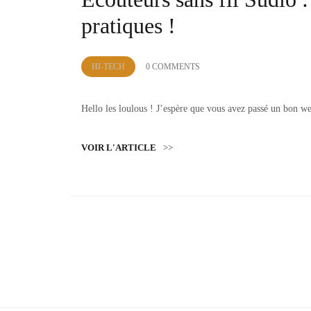
pratiques !
by
HI-TECH
0 COMMENTS
Lola
Sample
Hello les loulous ! J’espère que vous avez passé un bon 
VOIR L'ARTICLE
>>