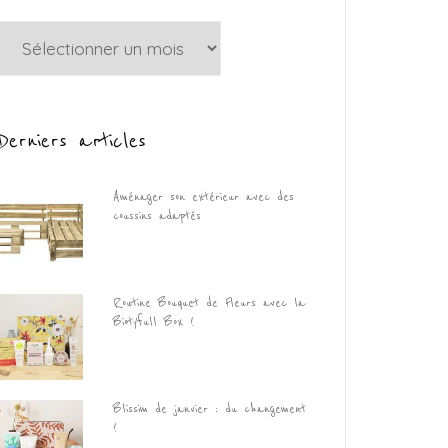
Archives
Derniers articles
Aménager son extérieur avec des
coussins adaptés
Routine Bouquet de Fleurs avec la
Biotyfull Box !
Blissim de janvier : du changement
!