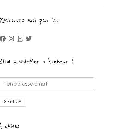
Retrouvez moi par ici
Facebook
Instagram
Etsy
Twitter
Slow newsletter = bonheur !
Archives