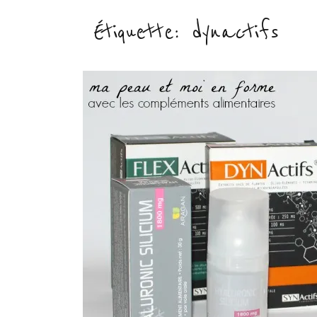
Étiquette :
dynactifs