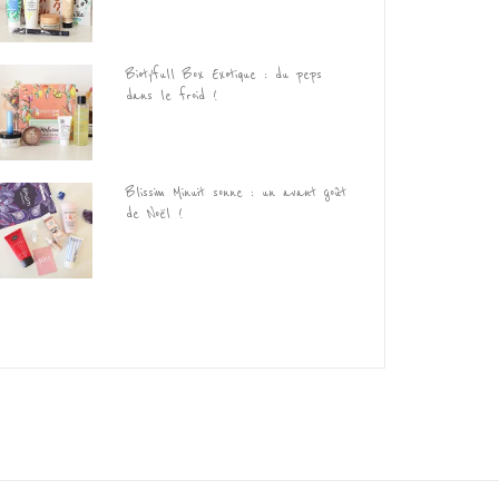
Biotyfull Box Exotique : du peps
dans le froid !
Blissim Minuit sonne : un avant goût
de Noël !