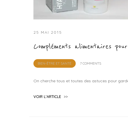
25 MAI 2015
Compléments alimentaires pour
by
BIEN-ÊTRE ET SANTÉ
7 COMMENTS
Lola
Sample
On cherche tous et toutes des astuces pour garder
VOIR L'ARTICLE
>>