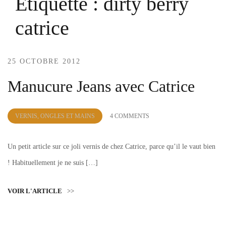
Étiquette :
dirty berry
catrice
25 OCTOBRE 2012
Manucure Jeans avec Catrice
by
VERNIS, ONGLES ET MAINS
4 COMMENTS
Lola
Sample
Un petit article sur ce joli vernis de chez Catrice, parce qu’il le vaut bien
! Habituellement je ne suis […]
VOIR L'ARTICLE
>>