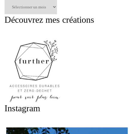
Articles
par
mois
Découvrez mes créations
:
Instagram