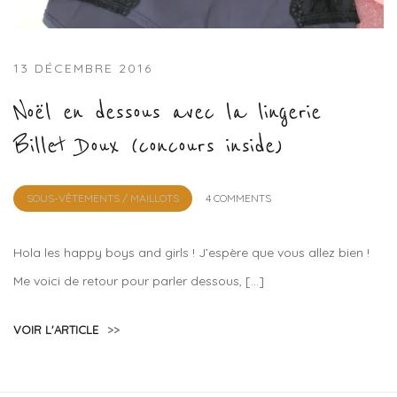
13 DÉCEMBRE 2016
Noël en dessous avec la lingerie
Billet Doux (concours inside)
by
SOUS-VÊTEMENTS / MAILLOTS
4 COMMENTS
Lola
Sample
Hola les happy boys and girls ! J’espère que vous allez bien !
Me voici de retour pour parler dessous, […]
VOIR L'ARTICLE
>>