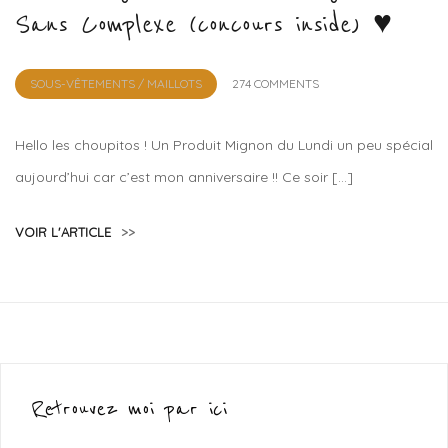
Sans Complexe (concours inside) ♥
by
SOUS-VÊTEMENTS / MAILLOTS
274 COMMENTS
Lola
Sample
Hello les choupitos ! Un Produit Mignon du Lundi un peu spécial
aujourd’hui car c’est mon anniversaire !! Ce soir […]
VOIR L'ARTICLE
>>
Retrouvez moi par ici