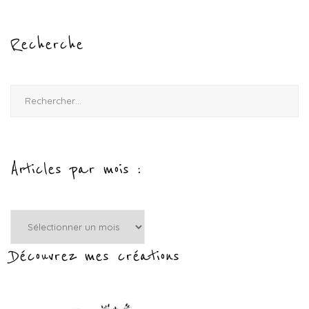
Recherche
Rechercher :
Articles par mois :
Articles
par
mois
Découvrez mes créations
: