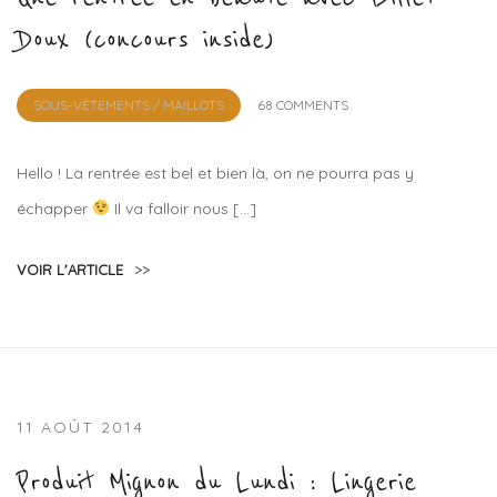
Doux (concours inside)
by
SOUS-VÊTEMENTS / MAILLOTS
68 COMMENTS
Lola
Sample
Hello ! La rentrée est bel et bien là, on ne pourra pas y
échapper
Il va falloir nous […]
VOIR L'ARTICLE
>>
11 AOÛT 2014
Produit Mignon du Lundi : Lingerie