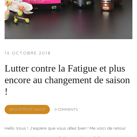
16 OCTOBRE 2018
Lutter contre la Fatigue et plus
encore au changement de saison
!
by
BIEN-ÊTRE ET SANTÉ
0 COMMENTS
Lola
Sample
Hello Vous ! J’espère que vous allez bien ! Me voici de retour