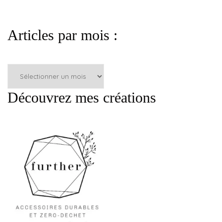
Articles par mois :
Articles
par
mois
Découvrez mes créations
: