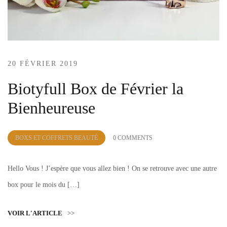
20 FÉVRIER 2019
Biotyfull Box de Février la
Bienheureuse
by
BOXS ET COFFRETS BEAUTÉ
0 COMMENTS
Lola
Sample
Hello Vous ! J’espère que vous allez bien ! On se retrouve avec une autre
box pour le mois du […]
VOIR L'ARTICLE
>>