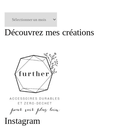
Articles
par
mois
Découvrez mes créations
:
Instagram