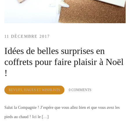
11 DÉCEMBRE 2017
Idées de belles surprises en
coffrets pour faire plaisir à Noël
!
by
REVUES, HAULS ET WISHLISTS
0 COMMENTS
Lola
Sample
Salut la Compagnie ! J’espère que vous allez bien et que vous avez les
pieds au chaud ! Ici le […]