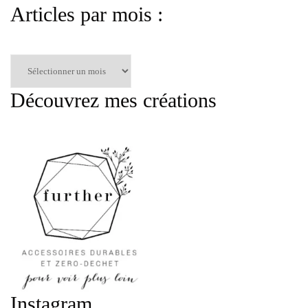
Articles par mois :
Articles
par
mois
Découvrez mes créations
:
Instagram