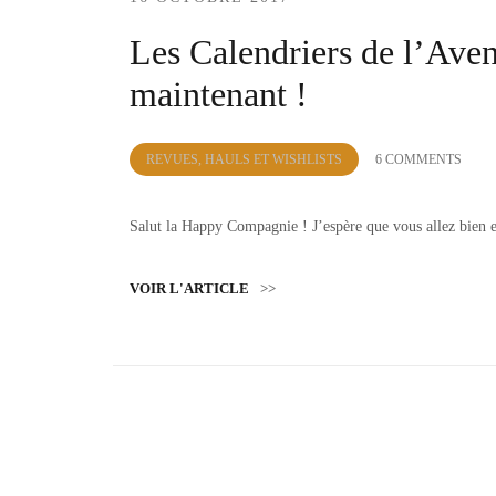
Les Calendriers de l’Avent
maintenant !
by
REVUES, HAULS ET WISHLISTS
6 COMMENTS
Lola
Sample
Salut la Happy Compagnie ! J’espère que vous allez bien
VOIR L'ARTICLE
>>