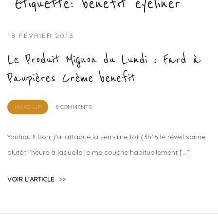
Étiquette :
benefit eyeliner
18 FÉVRIER 2013
Le Produit Mignon du Lundi : Fard à
Paupières Crème benefit
by
MAKE-UP
8 COMMENTS
Lola
Sample
Youhou !! Bon, j’ai attaqué la semaine tôt (3h15 le réveil sonne,
plutôt l’heure à laquelle je me couche habituellement […]
VOIR L'ARTICLE
>>