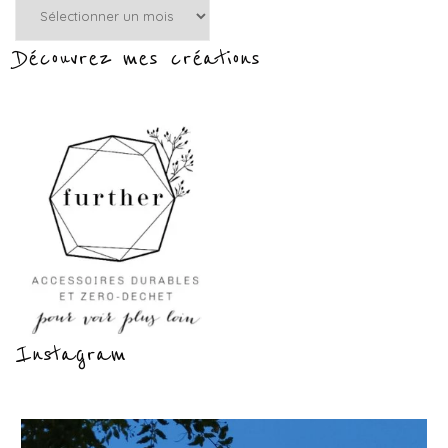
par
mois
Découvrez mes créations
:
Instagram