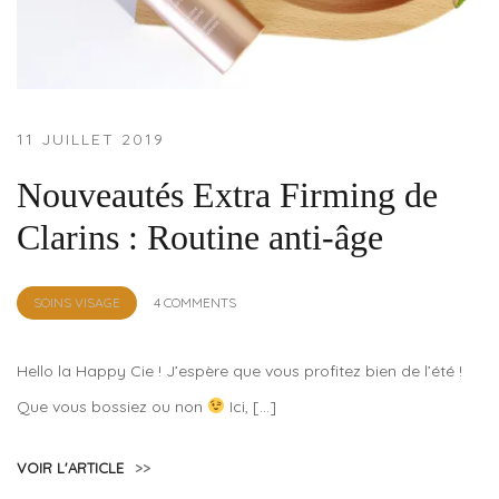
11 JUILLET 2019
Nouveautés Extra Firming de
Clarins : Routine anti-âge
by
SOINS VISAGE
4 COMMENTS
Lola
Sample
Hello la Happy Cie ! J’espère que vous profitez bien de l’été !
Que vous bossiez ou non
Ici, […]
VOIR L'ARTICLE
>>