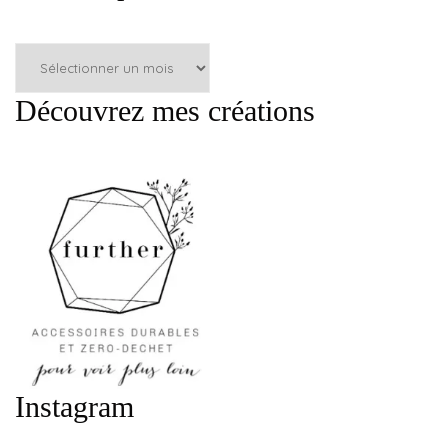
Articles
par
mois
Découvrez mes créations
:
Instagram